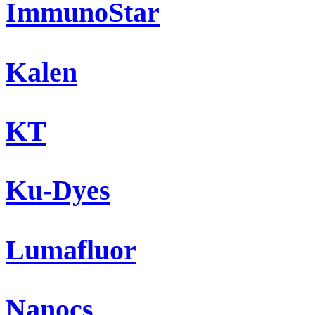
ImmunoStar
Kalen
KT
Ku-Dyes
Lumafluor
Nanocs