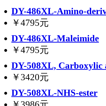
DY-486XL-Amino-deriv
￥4795元
DY-486XL-Maleimide
￥4795元
DY-508XL, Carboxylic 
￥3420元
DY-508XL-NHS-ester
￥3986元