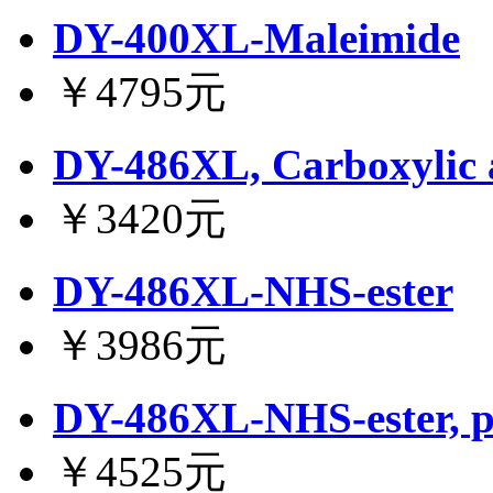
DY-400XL-Maleimide
￥4795元
DY-486XL, Carboxylic 
￥3420元
DY-486XL-NHS-ester
￥3986元
DY-486XL-NHS-ester, p
￥4525元