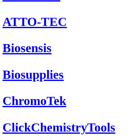
ATTO-TEC
Biosensis
Biosupplies
ChromoTek
ClickChemistryTools