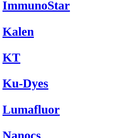
ImmunoStar
Kalen
KT
Ku-Dyes
Lumafluor
Nanocs