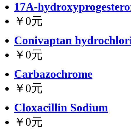
17A-hydroxyprogestero
￥0元
Conivaptan hydrochlor
￥0元
Carbazochrome
￥0元
Cloxacillin Sodium
￥0元