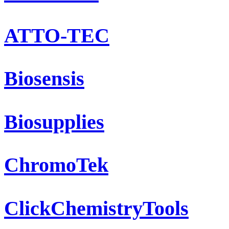
ATTO-TEC
Biosensis
Biosupplies
ChromoTek
ClickChemistryTools