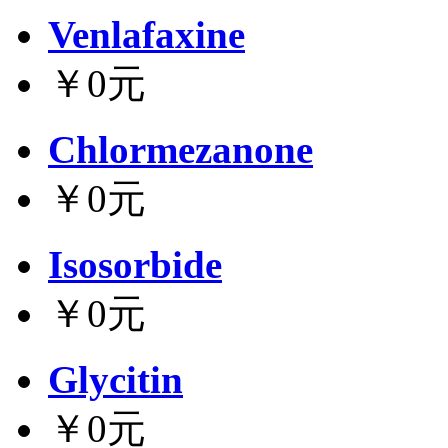
Venlafaxine
￥0元
Chlormezanone
￥0元
Isosorbide
￥0元
Glycitin
￥0元