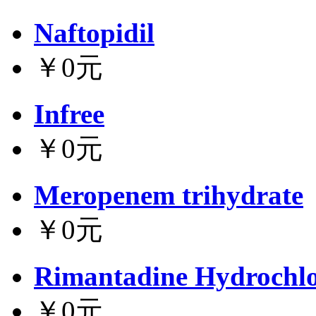
Naftopidil
￥0元
Infree
￥0元
Meropenem trihydrate
￥0元
Rimantadine Hydrochlo
￥0元