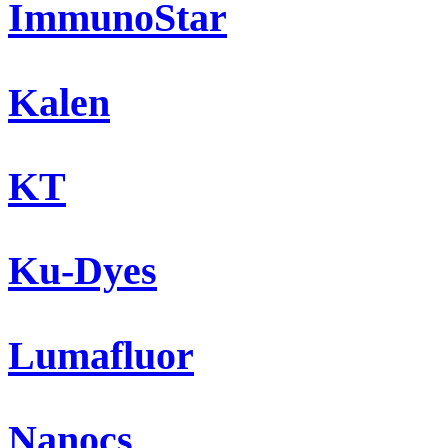
ImmunoStar
Kalen
KT
Ku-Dyes
Lumafluor
Nanocs