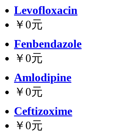
Levofloxacin
￥0元
Fenbendazole
￥0元
Amlodipine
￥0元
Ceftizoxime
￥0元