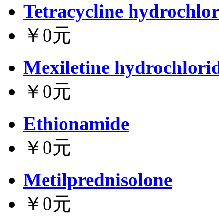
Tetracycline hydrochlor
￥0元
Mexiletine hydrochlori
￥0元
Ethionamide
￥0元
Metilprednisolone
￥0元