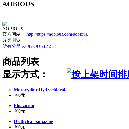
AOBIOUS
AOBIOUS
官方网站：
http://https://aobious.com/aobious/
分类浏览：
所有分类
AOBIOUS (2552)
商品列表
显示方式：
Moroxydine Hydrochloride
￥0元
Fluazuron
￥0元
Diethylcarbamazine
￥0元