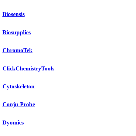
Biosensis
Biosupplies
ChromoTek
ClickChemistryTools
Cytoskeleton
Conju-Probe
Dyomics