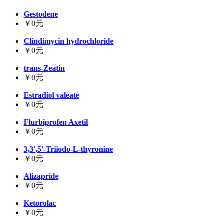
Gestodene
￥0元
Clindimycin hydrochloride
￥0元
trans-Zeatin
￥0元
Estradiol valeate
￥0元
Flurbiprofen Axetil
￥0元
3,3',5'-Triiodo-L-thyronine
￥0元
Alizapride
￥0元
Ketorolac
￥0元