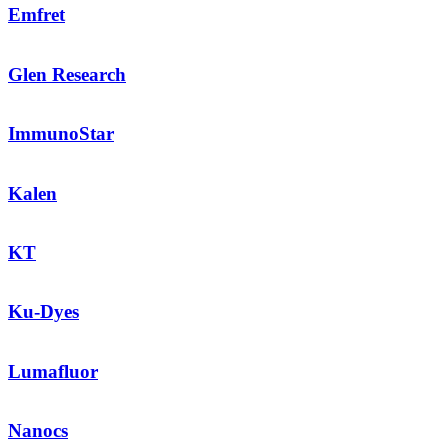
Emfret
Glen Research
ImmunoStar
Kalen
KT
Ku-Dyes
Lumafluor
Nanocs