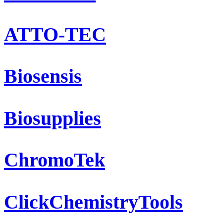
ATTO-TEC
Biosensis
Biosupplies
ChromoTek
ClickChemistryTools