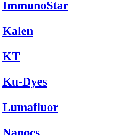
ImmunoStar
Kalen
KT
Ku-Dyes
Lumafluor
Nanocs