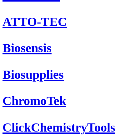
ATTO-TEC
Biosensis
Biosupplies
ChromoTek
ClickChemistryTools