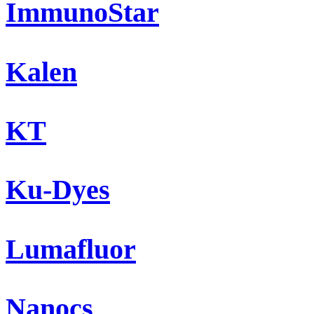
ImmunoStar
Kalen
KT
Ku-Dyes
Lumafluor
Nanocs