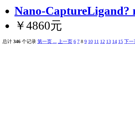
Nano-CaptureLigand? m
￥4860元
总计
346
个记录
第一页 ...
上一页
6
7
8
9
10
11
12
13
14
15
下一