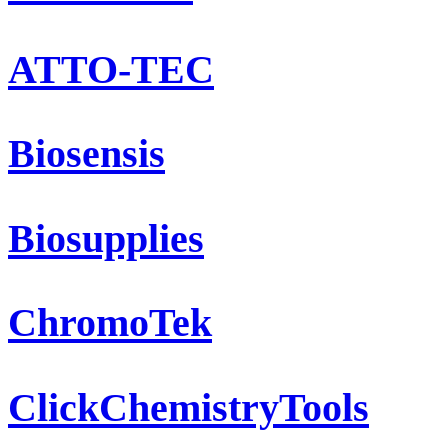
ATTO-TEC
Biosensis
Biosupplies
ChromoTek
ClickChemistryTools