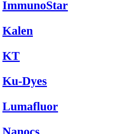
ImmunoStar
Kalen
KT
Ku-Dyes
Lumafluor
Nanocs