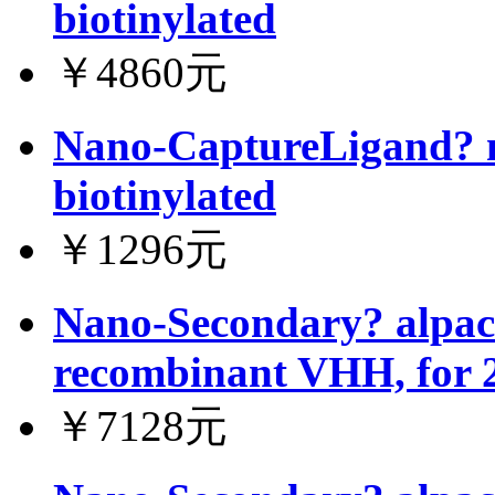
biotinylated
￥4860元
Nano-CaptureLigand? m
biotinylated
￥1296元
Nano-Secondary? alpac
recombinant VHH, for 
￥7128元