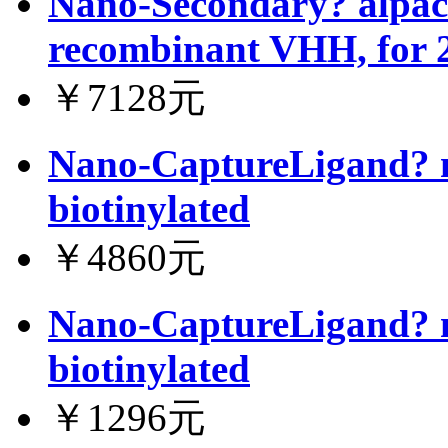
Nano-Secondary? alpac
recombinant VHH, for 
￥7128元
Nano-CaptureLigand? m
biotinylated
￥4860元
Nano-CaptureLigand? m
biotinylated
￥1296元