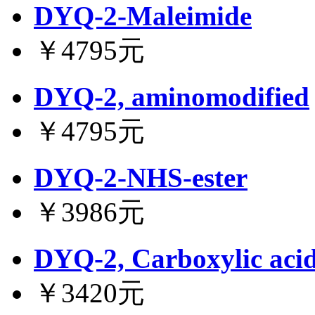
DYQ-2-Maleimide
￥4795元
DYQ-2, aminomodified
￥4795元
DYQ-2-NHS-ester
￥3986元
DYQ-2, Carboxylic aci
￥3420元