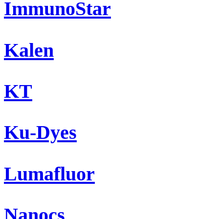
ImmunoStar
Kalen
KT
Ku-Dyes
Lumafluor
Nanocs