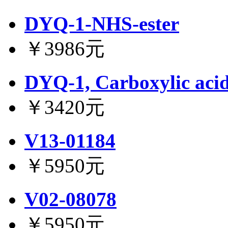
DYQ-1-NHS-ester
￥3986元
DYQ-1, Carboxylic aci
￥3420元
V13-01184
￥5950元
V02-08078
￥5950元