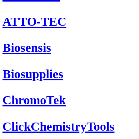
ATTO-TEC
Biosensis
Biosupplies
ChromoTek
ClickChemistryTools