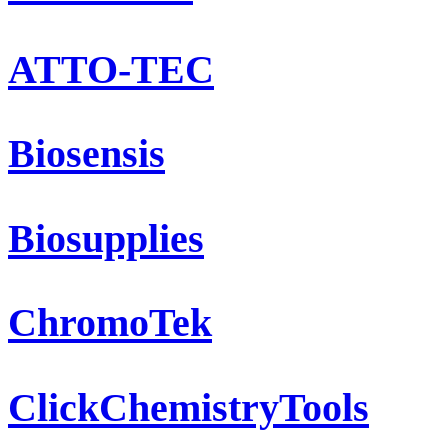
ATTO-TEC
Biosensis
Biosupplies
ChromoTek
ClickChemistryTools