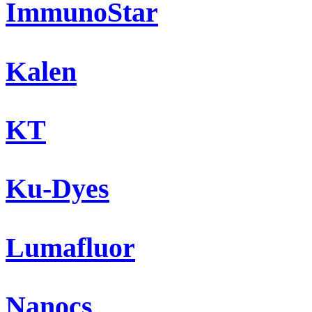
ImmunoStar
Kalen
KT
Ku-Dyes
Lumafluor
Nanocs