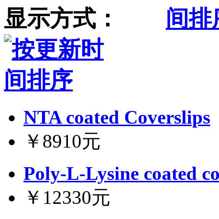
显示方式：
NTA coated Coverslips
￥8910元
Poly-L-Lysine coated co
￥12330元