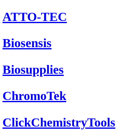
ATTO-TEC
Biosensis
Biosupplies
ChromoTek
ClickChemistryTools