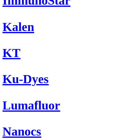
ImmunoStar
Kalen
KT
Ku-Dyes
Lumafluor
Nanocs