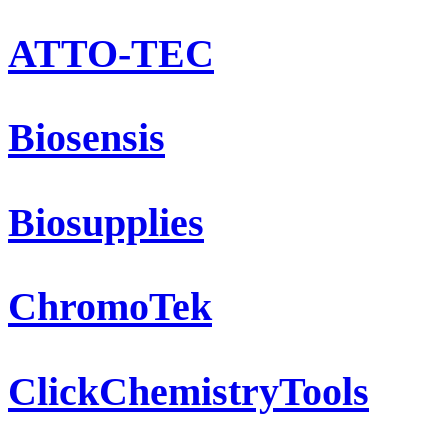
ATTO-TEC
Biosensis
Biosupplies
ChromoTek
ClickChemistryTools