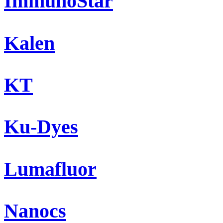
ImmunoStar
Kalen
KT
Ku-Dyes
Lumafluor
Nanocs