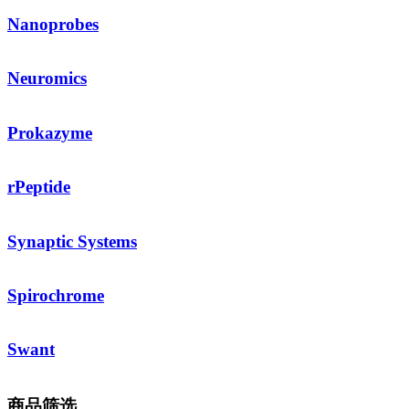
Nanoprobes
Neuromics
Prokazyme
rPeptide
Synaptic Systems
Spirochrome
Swant
商品筛选