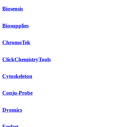
Biosensis
Biosupplies
ChromoTek
ClickChemistryTools
Cytoskeleton
Conju-Probe
Dyomics
Emfret