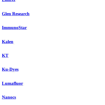
Glen Research
ImmunoStar
Kalen
KT
Ku-Dyes
Lumafluor
Nanocs