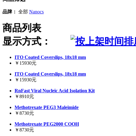
品牌：
全部
Nanocs
商品列表
显示方式：
ITO Coated Coverslips, 18x18 mm
￥15930元
ITO Coated Coverslips, 18x18 mm
￥15930元
RnFast Viral Nucleic Acid Isolation Kit
￥8910元
Methotrexate PEG3 Maleimide
￥8730元
Methotrexate PEG2000 COOH
￥8730元