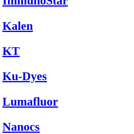
ImmunoStar
Kalen
KT
Ku-Dyes
Lumafluor
Nanocs