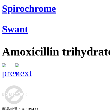
Spirochrome
Swant
Amoxicillin trihydrat
商品货号：AOB9433