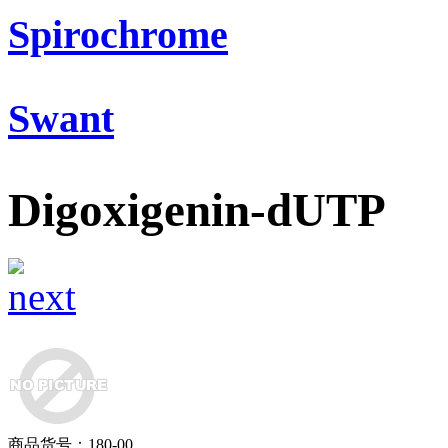
Spirochrome
Swant
Digoxigenin-dUTP
商品货号：180-00