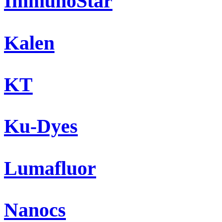
ImmunoStar
Kalen
KT
Ku-Dyes
Lumafluor
Nanocs