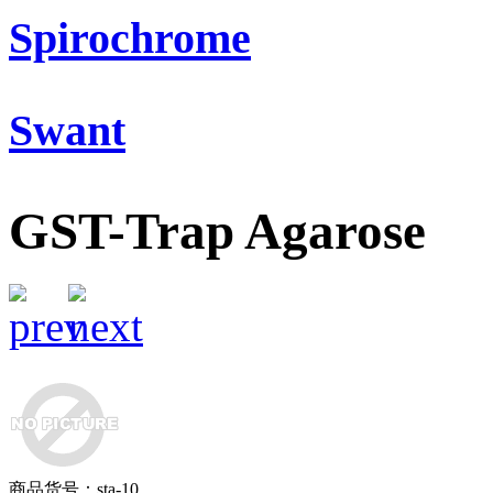
Spirochrome
Swant
GST-Trap Agarose
商品货号：sta-10