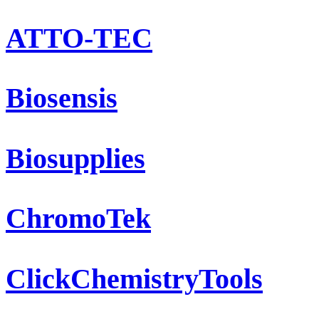
ATTO-TEC
Biosensis
Biosupplies
ChromoTek
ClickChemistryTools