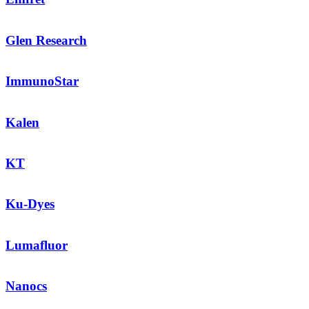
Glen Research
ImmunoStar
Kalen
KT
Ku-Dyes
Lumafluor
Nanocs