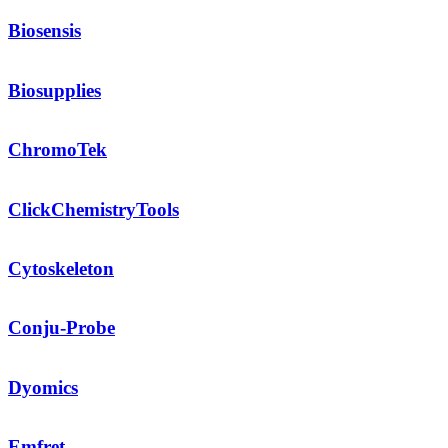
Biosensis
Biosupplies
ChromoTek
ClickChemistryTools
Cytoskeleton
Conju-Probe
Dyomics
Emfret