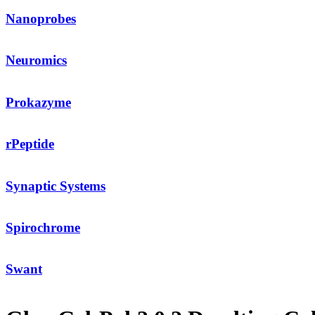
Nanoprobes
Neuromics
Prokazyme
rPeptide
Synaptic Systems
Spirochrome
Swant