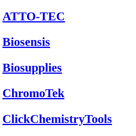
ATTO-TEC
Biosensis
Biosupplies
ChromoTek
ClickChemistryTools