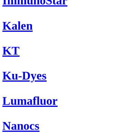
ImmunoStar
Kalen
KT
Ku-Dyes
Lumafluor
Nanocs