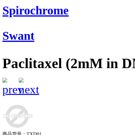
Spirochrome
Swant
Paclitaxel (2mM in 
商品货号：TXD01