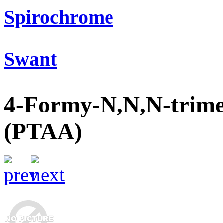
Spirochrome
Swant
4-Formy-N,N,N-trim
(PTAA)