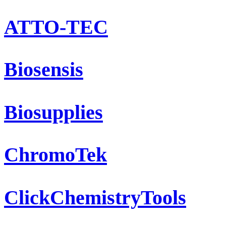
ATTO-TEC
Biosensis
Biosupplies
ChromoTek
ClickChemistryTools