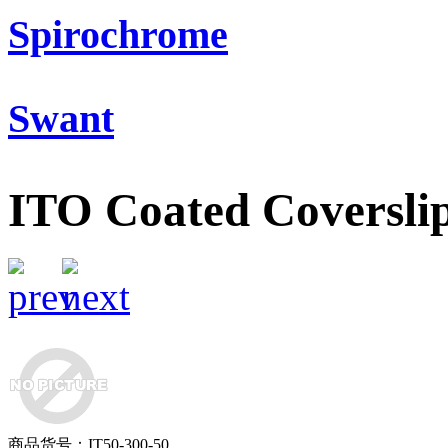
Spirochrome
Swant
ITO Coated Coversli
商品货号：IT50-300-50