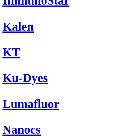
ImmunoStar
Kalen
KT
Ku-Dyes
Lumafluor
Nanocs