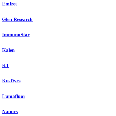
Emfret
Glen Research
ImmunoStar
Kalen
KT
Ku-Dyes
Lumafluor
Nanocs