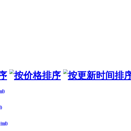
ml)
)
/ml)