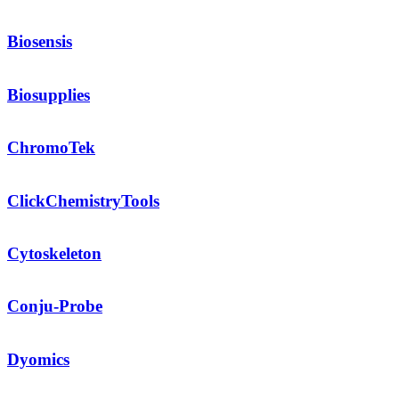
Biosensis
Biosupplies
ChromoTek
ClickChemistryTools
Cytoskeleton
Conju-Probe
Dyomics