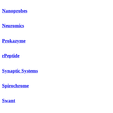
Nanoprobes
Neuromics
Prokazyme
rPeptide
Synaptic Systems
Spirochrome
Swant