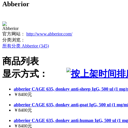
Abberior
Abberior
官方网站：
http://www.abberior.com/
分类浏览：
所有分类
Abberior (345)
商品列表
显示方式：
abberior CAGE 635, donkey anti-sheep IgG, 500 ul (1 mg/
￥8400元
abberior CAGE 635, donkey anti-goat IgG, 500 ul (1 mg/ml
￥8400元
abberior CAGE 635, donkey anti-human IgG, 500 ul (1 mg
￥8400元