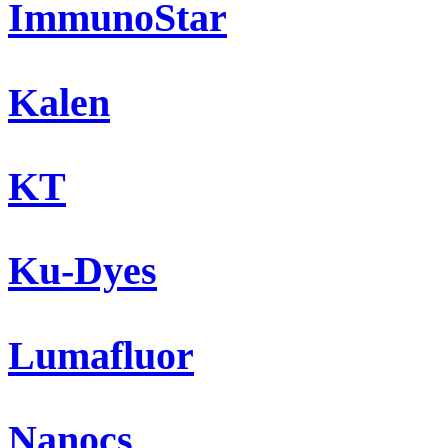
ImmunoStar
Kalen
KT
Ku-Dyes
Lumafluor
Nanocs