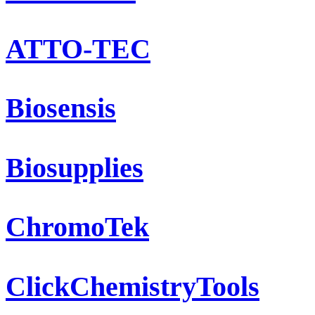
ATTO-TEC
Biosensis
Biosupplies
ChromoTek
ClickChemistryTools