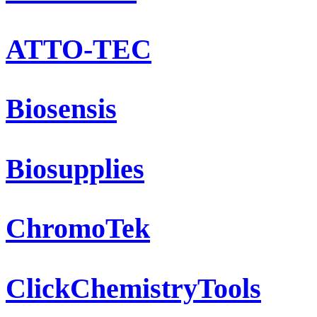
ATTO-TEC
Biosensis
Biosupplies
ChromoTek
ClickChemistryTools