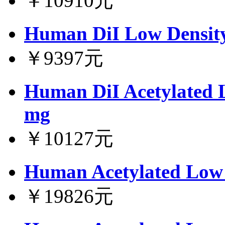
￥10910元
Human DiI Low Density
￥9397元
Human DiI Acetylated L
mg
￥10127元
Human Acetylated Low 
￥19826元