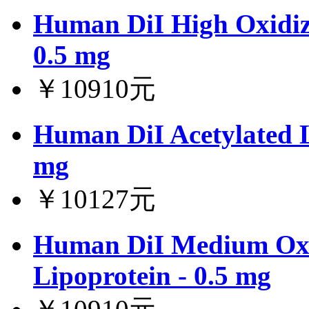
Human DiI High Oxidiz
0.5 mg
￥10910元
Human DiI Acetylated L
mg
￥10127元
Human DiI Medium Oxi
Lipoprotein - 0.5 mg