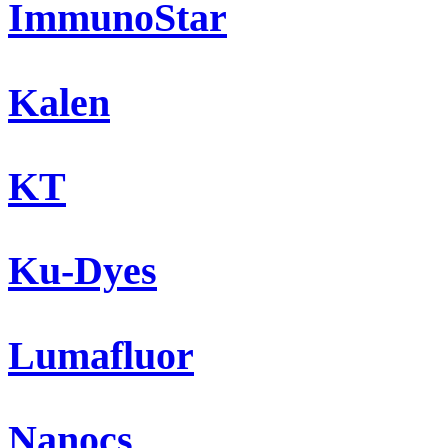
ImmunoStar
Kalen
KT
Ku-Dyes
Lumafluor
Nanocs