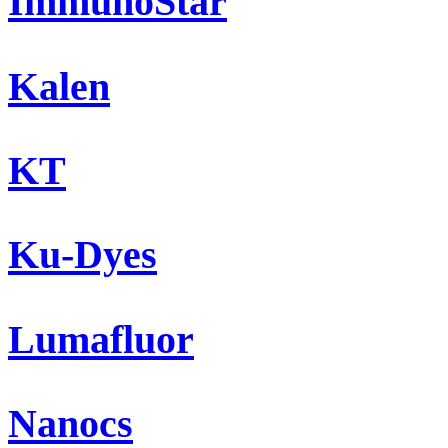
ImmunoStar
Kalen
KT
Ku-Dyes
Lumafluor
Nanocs