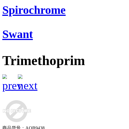
Spirochrome
Swant
Trimethoprim
商品货号：AOB9438