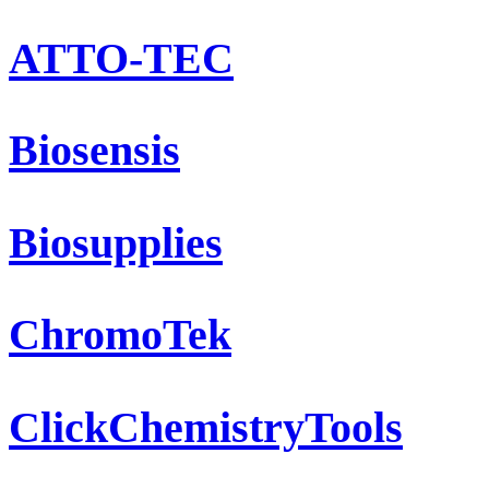
ATTO-TEC
Biosensis
Biosupplies
ChromoTek
ClickChemistryTools