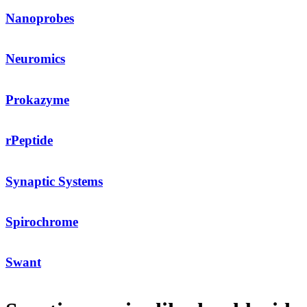
Nanoprobes
Neuromics
Prokazyme
rPeptide
Synaptic Systems
Spirochrome
Swant