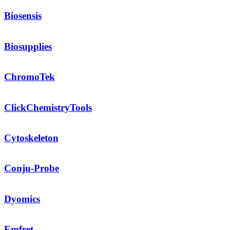
Biosensis
Biosupplies
ChromoTek
ClickChemistryTools
Cytoskeleton
Conju-Probe
Dyomics
Emfret