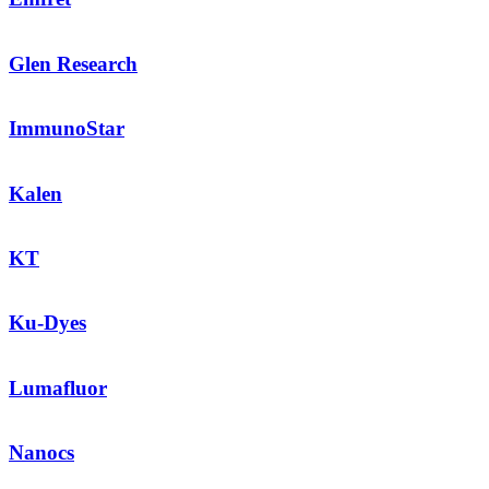
Glen Research
ImmunoStar
Kalen
KT
Ku-Dyes
Lumafluor
Nanocs