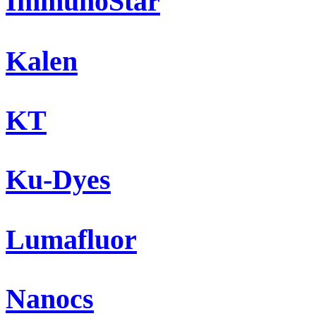
ImmunoStar
Kalen
KT
Ku-Dyes
Lumafluor
Nanocs