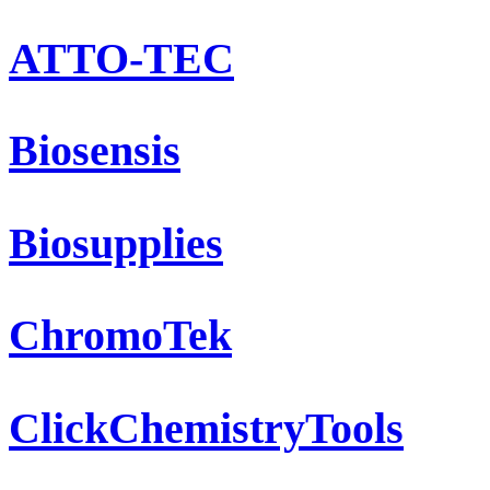
ATTO-TEC
Biosensis
Biosupplies
ChromoTek
ClickChemistryTools