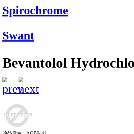
Spirochrome
Swant
Bevantolol Hydrochlo
商品货号：AOB9441