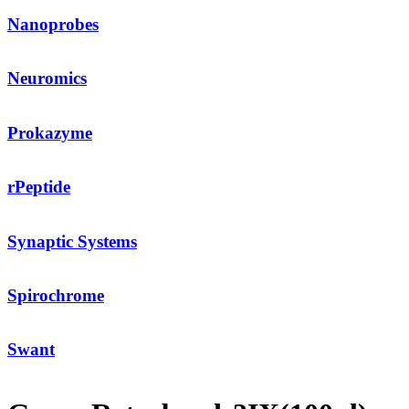
Nanoprobes
Neuromics
Prokazyme
rPeptide
Synaptic Systems
Spirochrome
Swant