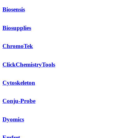
Biosensis
Biosupplies
ChromoTek
ClickChemistryTools
Cytoskeleton
Conju-Probe
Dyomics
Emfret