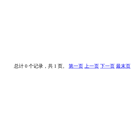
总计 0 个记录，共 1 页。
第一页
上一页
下一页
最末页