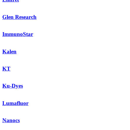
Glen Research
ImmunoStar
Kalen
KT
Ku-Dyes
Lumafluor
Nanocs