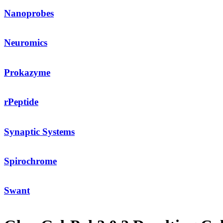
Nanoprobes
Neuromics
Prokazyme
rPeptide
Synaptic Systems
Spirochrome
Swant