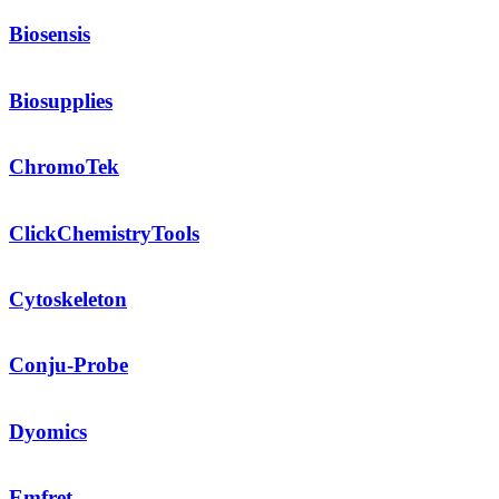
Biosensis
Biosupplies
ChromoTek
ClickChemistryTools
Cytoskeleton
Conju-Probe
Dyomics
Emfret