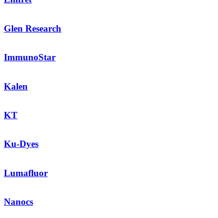
Glen Research
ImmunoStar
Kalen
KT
Ku-Dyes
Lumafluor
Nanocs