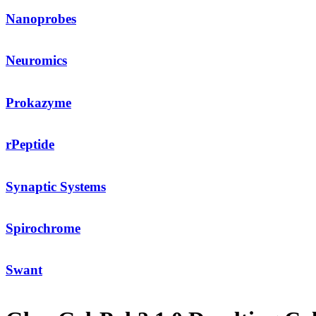
Nanoprobes
Neuromics
Prokazyme
rPeptide
Synaptic Systems
Spirochrome
Swant