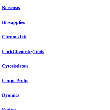
Biosensis
Biosupplies
ChromoTek
ClickChemistryTools
Cytoskeleton
Conju-Probe
Dyomics
Emfret