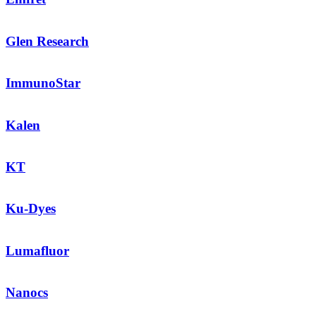
Glen Research
ImmunoStar
Kalen
KT
Ku-Dyes
Lumafluor
Nanocs